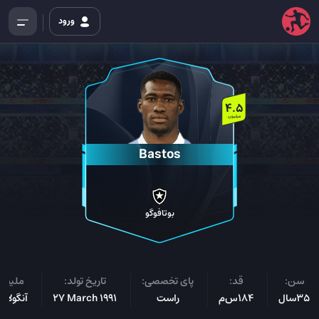
ورود
4.5
میلیون
Bastos
بوتافوگو
سن:
قد:
پای تخصصی:
تاریخ تولد:
ملیت:
35سال
184س‌م
راست
27 March 1991
آنگولای