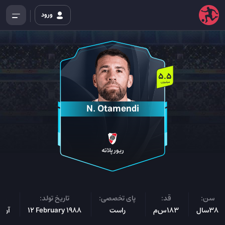
ورود
5.5
میلیون
N. Otamendi
ریور پلاته
سن:
قد:
پای تخصصی:
تاریخ تولد:
مل
38سال
183س‌م
راست
12 February 1988
آرژا