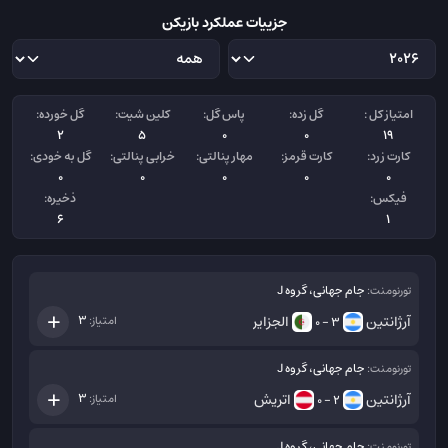
جزییات عملکرد بازیکن
امتیاز کل :
گل زده:
پاس گل:
کلین شیت:
گل خورده:
2
5
0
0
19
کارت زرد:
کارت قرمز:
مهار پنالتی:
خرابی پنالتی:
گل به خودی:
0
0
0
0
0
فیکس:
ذخیره:
6
1
جام جهانی، گروه J
تورنومنت:
آرژانتین
الجزایر
3
امتیاز:
3 - 0
جام جهانی، گروه J
تورنومنت:
آرژانتین
اتریش
3
امتیاز:
2 - 0
جام جهانی، گروه J
تورنومنت: