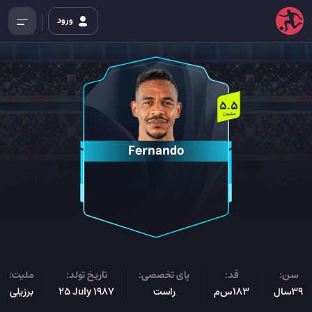
ورود
5.5
میلیون
Fernando
سن:
قد:
پای تخصصی:
تاریخ تولد:
ملیت:
39سال
183س‌م
راست
25 July 1987
برزیلی