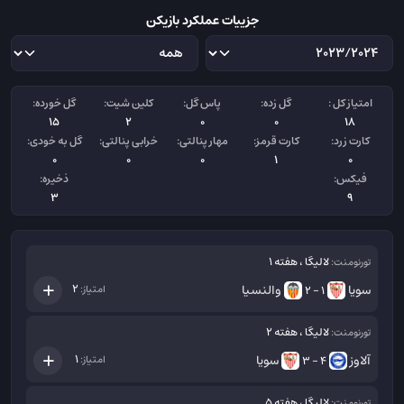
جزییات عملکرد بازیکن
امتیاز کل :
گل زده:
پاس گل:
کلین شیت:
گل خورده:
15
2
0
0
18
کارت زرد:
کارت قرمز:
مهار پنالتی:
خرابی پنالتی:
گل به خودی:
0
0
0
1
0
فیکس:
ذخیره:
3
9
لالیگا ، هفته 1
تورنومنت:
سویا
والنسیا
2
امتیاز:
1 - 2
لالیگا ، هفته 2
تورنومنت:
آلاوز
سویا
1
امتیاز:
4 - 3
لالیگا ، هفته 5
تورنومنت: