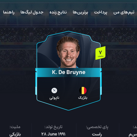
تیم‌های من
پرداخت
برترین‌ها
نتایج زنده
جدول لیگ‌ها
راهنما
7
میلیون
K. De Bruyne
بلژیک
ناپولی
د:
پای تخصصی:
تاریخ تولد:
ملیت:
راست
28 June 1991
بلژیکی