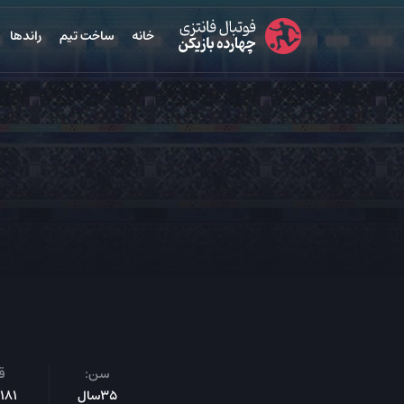
خانه
ساخت تیم
راندها
سن:
ق
35سال
181س‌م