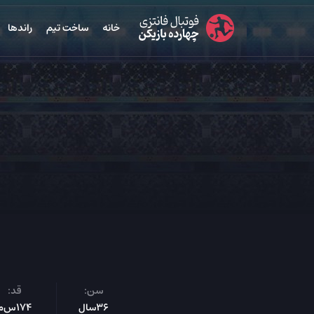
خانه
ساخت تیم
راندها
سن:
قد:
36سال
174س‌م