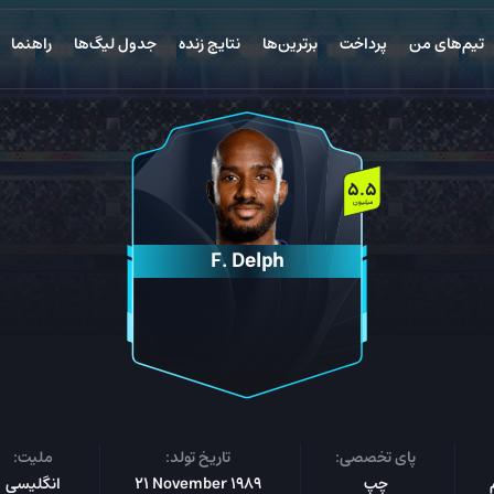
تیم‌های من
پرداخت
برترین‌ها
نتایج زنده
جدول لیگ‌ها
راهنما
5.5
میلیون
F. Delph
پای تخصصی:
تاریخ تولد:
ملیت:
چپ
21 November 1989
انگلیسی