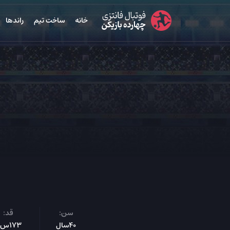
خانه
ساخت تیم
راندها
سن:
قد:
40سال
173س‌م