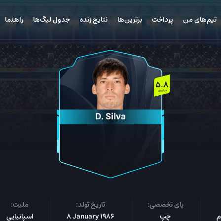
تیم‌های من
پرداخت
برترین‌ها
نتایج زنده
جدول لیگ‌ها
راهنما
5.8
میلیون
D. Silva
پای تخصصی:
تاریخ تولد:
ملیت:
چپ
8 January 1986
اسپانیایی