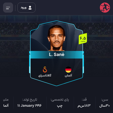
ورود
6.5
میلیون
L. Sané
آلمان
گالاتاسرای
سن:
قد:
پای تخصصی:
تاریخ تولد:
ملیت:
30سال
183س‌م
چپ
11 January 1996
آلمانی