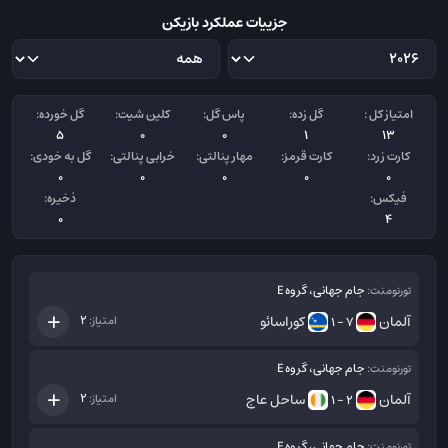
جزییات عملکرد بازیکن
امتیاز کل :
گل زده:
پاس گل:
کلین شیت:
گل خورده:
5
0
0
1
13
کارت زرد:
کارت قرمز:
مهار پنالتی:
خرابی پنالتی:
گل به خودی:
0
0
0
0
0
فیکس:
ذخیره:
0
4
جام جهانی، گروه E
تورنومنت:
آلمان
کوراسائو
2
امتیاز:
7 - 1
جام جهانی، گروه E
تورنومنت:
آلمان
ساحل عاج
2
امتیاز:
2 - 1
جام جهانی، گروه E
تورنومنت: