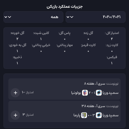
جزییات عملکرد بازیکن
امتیاز کل :
گل زده:
پاس گل:
کلین شیت:
گل خورده:
2
1
0
0
2
کارت زرد:
کارت قرمز:
مهار پنالتی:
خرابی پنالتی:
گل به خودی:
1
0
0
0
0
فیکس:
ذخیره:
1
1
سری آ ، هفته 8
تورنومنت:
سمپدوریا
بولونیا
-1
امتیاز:
1 - 2
سری آ ، هفته 38
تورنومنت:
سمپدوریا
پارما
3
امتیاز:
3 - 0