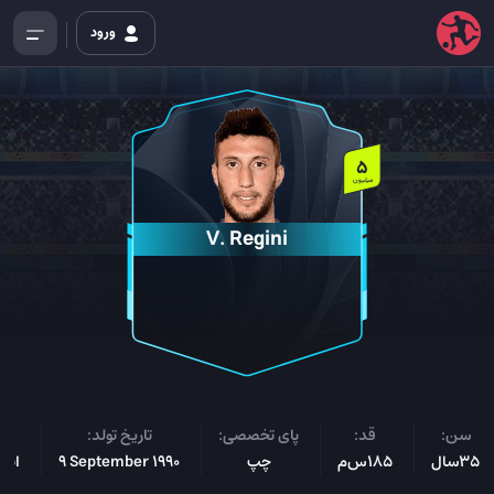
ورود
5
میلیون
V. Regini
سن:
قد:
پای تخصصی:
تاریخ تولد:
مل
35سال
185س‌م
چپ
9 September 1990
ایتا