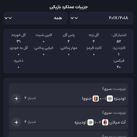
جزییات عملکرد بازیکن
امتیاز کل :
گل زده:
پاس گل:
کلین شیت:
گل خورده:
31
0
2
2
52
کارت زرد:
کارت قرمز:
مهار پنالتی:
خرابی پنالتی:
گل به خودی:
0
0
0
0
1
فیکس:
ذخیره:
0
20
سری آ
تورنومنت:
اودینزه
جنووا
2
امتیاز:
1 - 0
سری آ
تورنومنت:
آث میلان
اودینزه
2
امتیاز:
2 - 1
سری آ
تورنومنت: