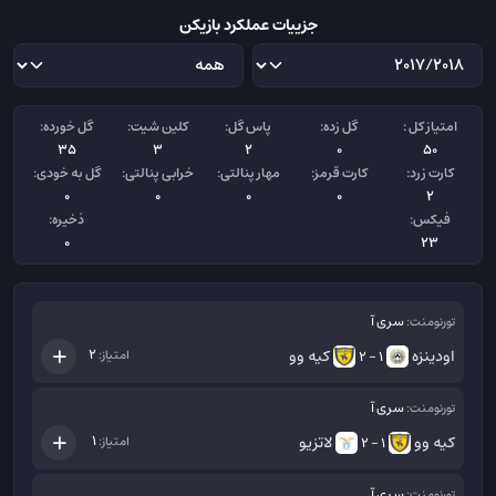
جزییات عملکرد بازیکن
امتیاز کل :
گل زده:
پاس گل:
کلین شیت:
گل خورده:
35
3
2
0
50
کارت زرد:
کارت قرمز:
مهار پنالتی:
خرابی پنالتی:
گل به خودی:
0
0
0
0
2
فیکس:
ذخیره:
0
23
سری آ
تورنومنت:
اودینزه
کیه وو
2
امتیاز:
1 - 2
سری آ
تورنومنت:
کیه وو
لاتزیو
1
امتیاز:
1 - 2
سری آ
تورنومنت: