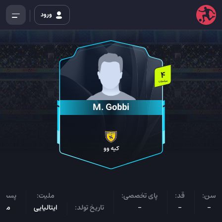
ورود
4
میلیون
M. Gobbi
کیه وو
سن:
قد:
پای تخصصی:
ملیت:
پست ب
-
-
-
تاریخ تولد:
ایتالیایی
مدا