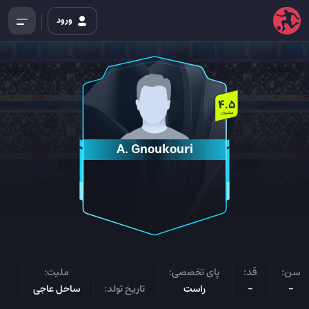
ورود
4.5
میلیون
A. Gnoukouri
سن:
قد:
پای تخصصی:
ملیت:
پس
-
-
راست
تاریخ تولد:
ساحل عاجی
ه