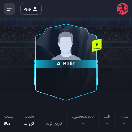
ورود
4
میلیون
A. Balić
سن:
قد:
پای تخصصی:
ملیت:
پست باز
-
-
-
تاریخ تولد:
کروات
هافبک