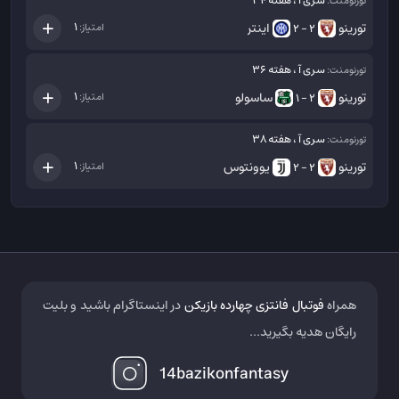
سری آ ، هفته 34
تورنومنت:
تورینو
اینتر
1
امتیاز:
2 - 2
سری آ ، هفته 36
تورنومنت:
تورینو
ساسولو
1
امتیاز:
2 - 1
سری آ ، هفته 38
تورنومنت:
تورینو
یوونتوس
1
امتیاز:
2 - 2
همراه
فوتبال فانتزی چهارده بازیکن
در اینستاگرام باشید و بلیت
رایگان هدیه بگیرید...
14bazikonfantasy