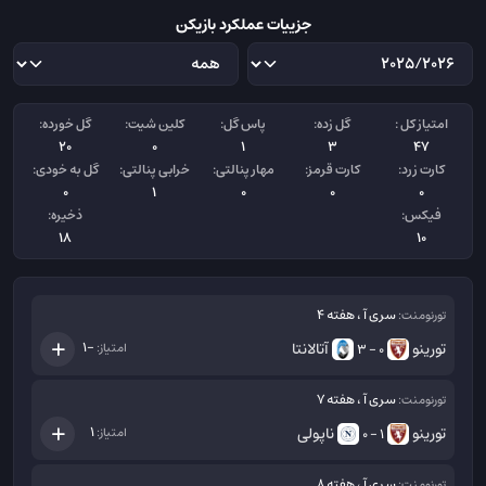
جزییات عملکرد بازیکن
امتیاز کل :
گل زده:
پاس گل:
کلین شیت:
گل خورده:
20
0
1
3
47
کارت زرد:
کارت قرمز:
مهار پنالتی:
خرابی پنالتی:
گل به خودی:
0
1
0
0
0
فیکس:
ذخیره:
18
10
سری آ ، هفته 4
تورنومنت:
تورینو
آتالانتا
-1
امتیاز:
0 - 3
سری آ ، هفته 7
تورنومنت:
تورینو
ناپولی
1
امتیاز:
1 - 0
سری آ ، هفته 8
تورنومنت: