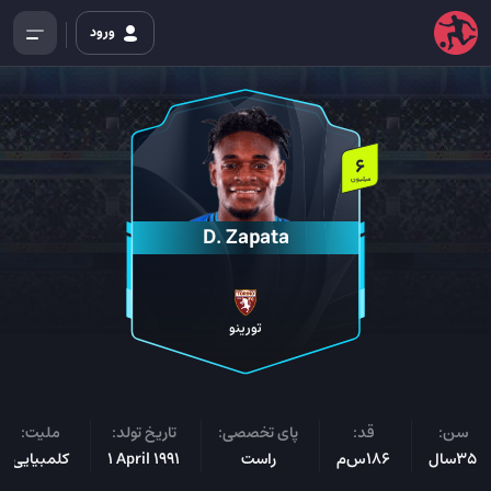
ورود
6
میلیون
D. Zapata
تورینو
سن:
قد:
پای تخصصی:
تاریخ تولد:
ملیت:
35سال
186س‌م
راست
1 April 1991
کلمبیایی