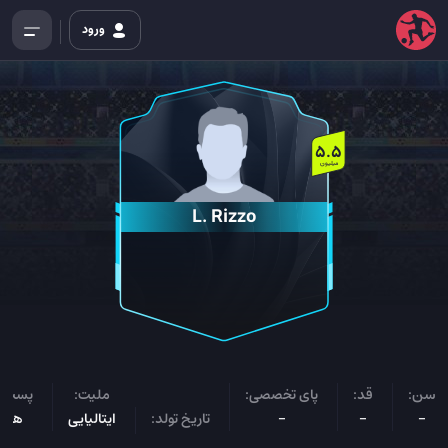
ورود
5.5
میلیون
L. Rizzo
سن:
قد:
پای تخصصی:
ملیت:
پست ب
-
-
-
تاریخ تولد:
ایتالیایی
هاف