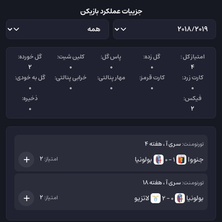
جزییات عملکرد بازیکن
امتیاز کل :
گل زده:
پاس گل:
کلین شیت:
گل خورده:
2
0
0
0
4
کارت زرد:
کارت قرمز:
مهار پنالتی:
خرابی پنالتی:
گل به خودی:
0
0
0
0
0
فیکس:
ذخیره:
0
2
سری آ ، هفته 4
تورنومنت:
جنووا
بولونیا
2
امتیاز:
1 - 0
سری آ ، هفته 18
تورنومنت:
بولونیا
لاتزیو
2
امتیاز:
0 - 2