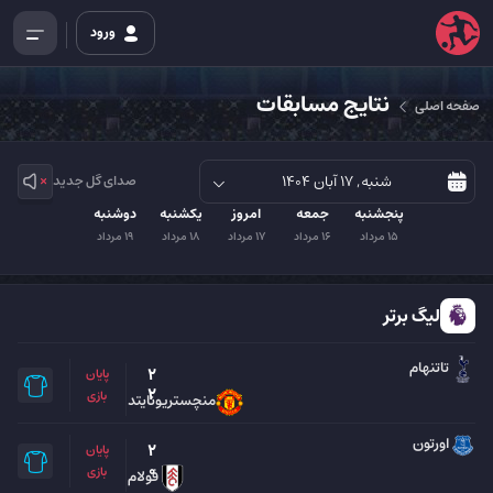
ورود
نتایج مسابقات
صفحه اصلی
صدای گل جدید
پنجشنبه
جمعه
امروز
یکشنبه
دوشنبه
15 مرداد
16 مرداد
17 مرداد
18 مرداد
19 مرداد
لیگ برتر
تاتنهام
2
پایان
2
بازی
منچستریونایتد
اورتون
2
پایان
0
بازی
فولام