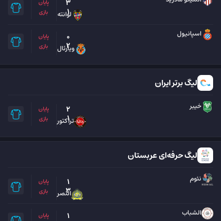
3
پایان
1
بازی
لوانته
اسپانیول
0
پایان
2
بازی
ویارئال
لیگ برتر ایران
خیبر
2
پایان
1
بازی
تراکتور
لیگ حرفه‌ای عربستان
نئوم
1
پایان
3
بازی
النصر
الشباب
1
پایان