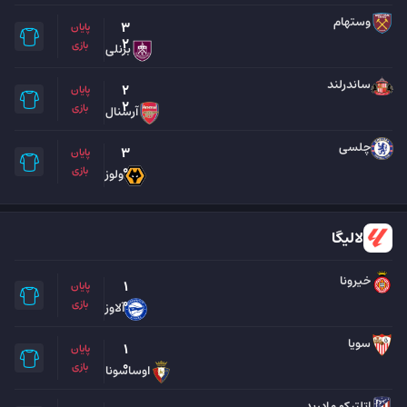
وستهام
3
پایان
2
بازی
برنلی
ساندرلند
2
پایان
2
بازی
آرسنال
چلسی
3
پایان
0
بازی
ولوز
لالیگا
خیرونا
1
پایان
0
بازی
آلاوز
سویا
1
پایان
0
بازی
اوساسونا
اتلتیکو مادرید