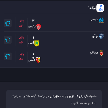
لیگ 1
مارسی
3
پایان
0
بازی
برست
لو آور
1
پایان
1
بازی
نانت
موناکو
1
پایان
4
بازی
لانس
همراه
فوتبال فانتزی چهارده بازیکن
در اینستاگرام باشید و بلیت
رایگان هدیه بگیرید...