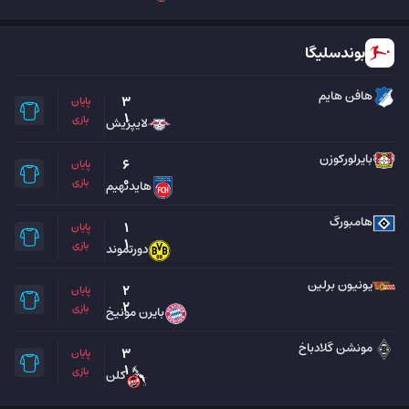
بوندسلیگا
هافن هایم
3
پایان
1
بازی
لایپزیش
بایرلورکوزن
6
پایان
0
بازی
هایدنهیم
هامبورگ
1
پایان
1
بازی
دورتموند
یونیون برلین
2
پایان
2
بازی
بایرن مونیخ
مونشن گلادباخ
3
پایان
1
بازی
کلن