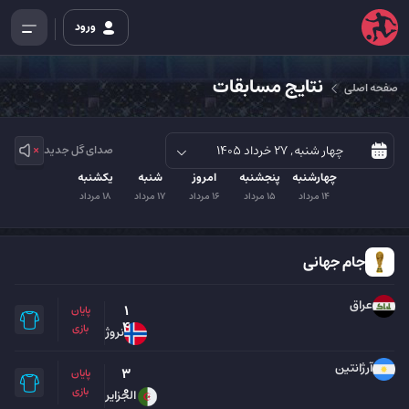
ورود
نتایج مسابقات
صفحه اصلی
صدای گل جدید
چهارشنبه
پنجشنبه
امروز
شنبه
یکشنبه
14 مرداد
15 مرداد
16 مرداد
17 مرداد
18 مرداد
جام جهانی
عراق
1
پایان
4
بازی
نروژ
آرژانتین
3
پایان
0
بازی
الجزایر